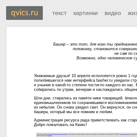
текст
картинки
видео
жи
Башер – это тот, для кого ты предназна
половинку, становится совершен
не сам по 
Возможно, одно человеческое с
Уважаемые друзья! 10 апреля исполняется ровно 1 год
полюбившегося нам интерфейса basher.ru увидели стр
и уныние в какой-то степени постигло каждого из на
собирались по утрам, вечерам и наслаждались общен
Шли дни, стирались из памяти ники товарищей, блекли
единомышленников по сохранившимся воспоминаниям 
из небытия. Он снова увидел свет. Он вернулся, он сн
башера, который мы все помним и любим.
Администрация ресурса рада приветствовать как стар
Добро пожаловать на Квикс!