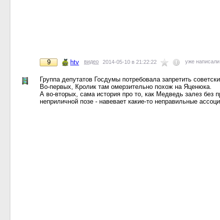
9
htv
видео
уже написал
2014-05-10 в 21:22:22
Группа депутатов Госдумы потребовала запретить советски
Во-первых, Кролик там омерзительно похож на Яценюка.
А во-вторых, сама история про то, как Медведь залез без 
неприличной позе - навевает какие-то неправильные ассоци