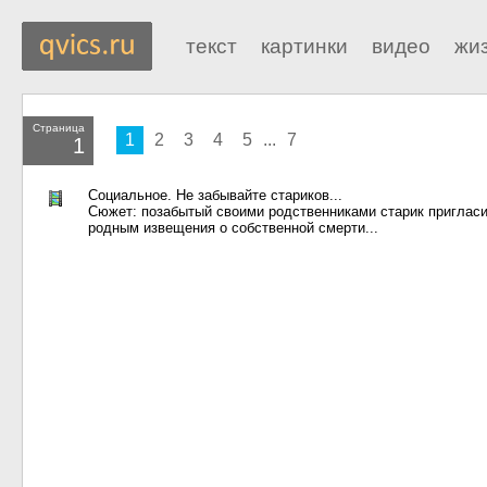
текст
картинки
видео
жи
Страница
1
2
3
4
5
...
7
1
Социальное. Не забывайте стариков...
Сюжет: позабытый своими родственниками старик пригласил
родным извещения о собственной смерти...