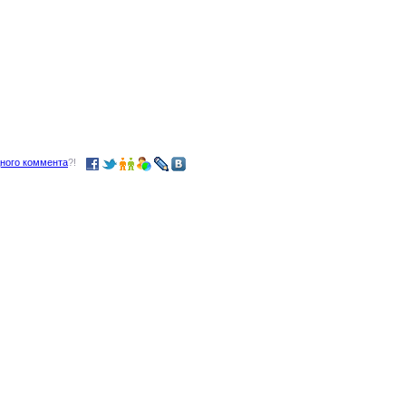
дного коммента
?!