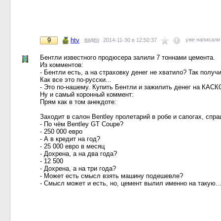
9
htv
видео
уже написал
2014-11-30 в 12:50:37
Бентли известного продюсера залили 7 тоннами цемента.
Из комментов:
- Бентли есть, а на страховку денег не хватило? Так получ
Как все это по-русски...
- Это по-нашему. Купить Бентли и зажилить денег на КАСК
Ну и самый коронный коммент:
Прям как в том анекдоте:
Заходит в салон Bentley пролетарий в робе и сапогах, спра
- По чём Bentley GT Coupe?
- 250 000 евро
- А в кредит на год?
- 25 000 евро в месяц
- Дохрена, а на два года?
- 12 500
- Дохрена, а на три года?
- Может есть смысл взять машину подешевле?
- Смысл может и есть, но, цемент вылил именно на такую..