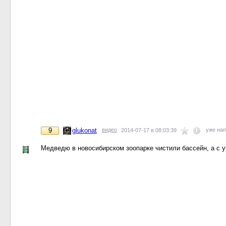
9
glukonat
видео
уже на
2014-07-17 в 08:03:39
Медведю в новосибирском зоопарке чистили бассейн, а с у