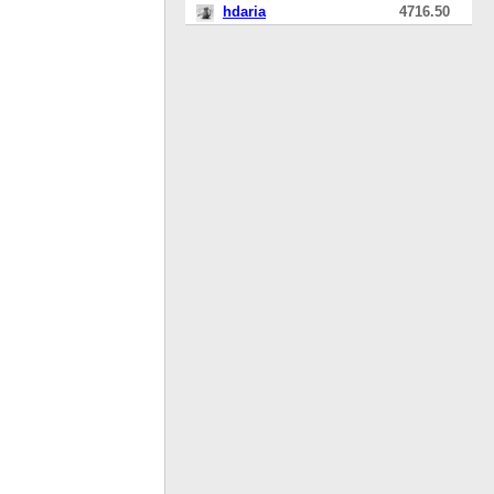
hdaria
4716.50