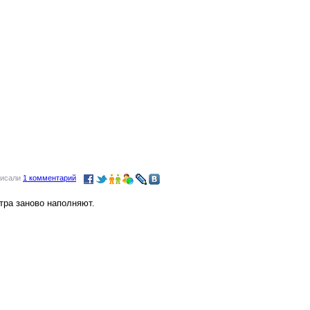
писали
1 комментарий
тра заново наполняют.