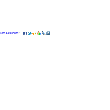
дного коммента
?!