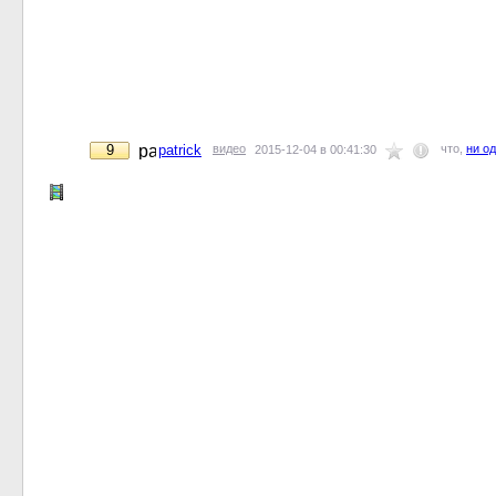
9
patrick
видео
что,
ни о
2015-12-04 в 00:41:30