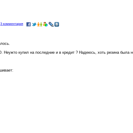
и
3 комментария
илось.
О. Неужто купил на последние и в кредит ? Надеюсь, хоть резина была 
шивает:
.