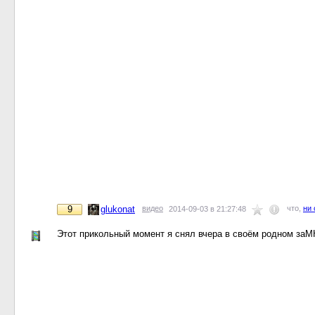
9
glukonat
видео
что,
ни 
2014-09-03 в 21:27:48
Этот прикольный момент я снял вчера в своём родном за