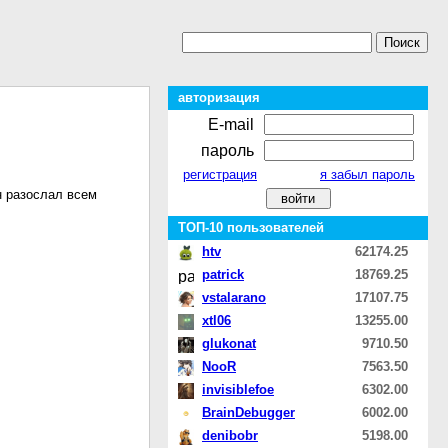
авторизация
E-mail
пароль
регистрация
я забыл пароль
н разослал всем
ТОП-10 пользователей
htv
62174.25
patrick
18769.25
vstalarano
17107.75
xtl06
13255.00
glukonat
9710.50
NooR
7563.50
invisiblefoe
6302.00
BrainDebugger
6002.00
denibobr
5198.00