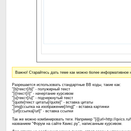
Важно! Старайтесь дать теме как можно более информативное 
Разрешается использовать стандартные BB коды, такие как:
"[b]текст[/b]" - полужирный текст
"[i]текст[/i]" - начертание курсивом
"[u]текст[/u]" - подчеркнутый текст
"[quote]текст цитаты[/quote]" - вставка цитаты
"[img]ссылка на изображение[/img]" - вставка картинки
"[url]ссылка[/url]" - вставка ссылки
Так же можно комбинировать теги. Например "[i][url=http://qvics.ru
названием "Форум на сайте Квикс.ру", написанным курсивом.