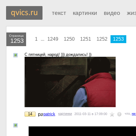
текст
картинки
видео
жи
Страница
1
...
1249
1250
1251
1252
1253
1253
С пятницей, народ! ))) дождались! ))
14
patrick
картинки
что,
ни
2011-03-11 в 17:09:00