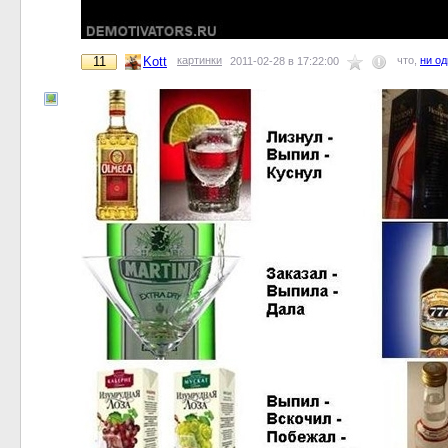
11
Kott
картинки
что,
ни о
2011-02-28 в 17:22:00