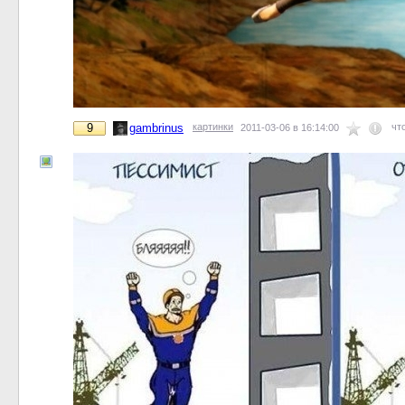
9
gambrinus
картинки
чт
2011-03-06 в 16:14:00