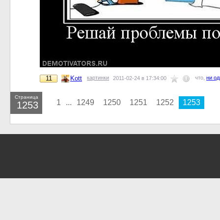
11
Kott
картинки
что,
ни о
2011-02-24 в 17:34:00
Страница
1
...
1249
1250
1251
1252
1253
1253