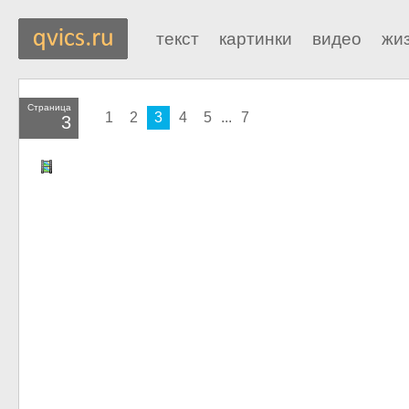
текст
картинки
видео
жи
Страница
1
2
3
4
5
...
7
3