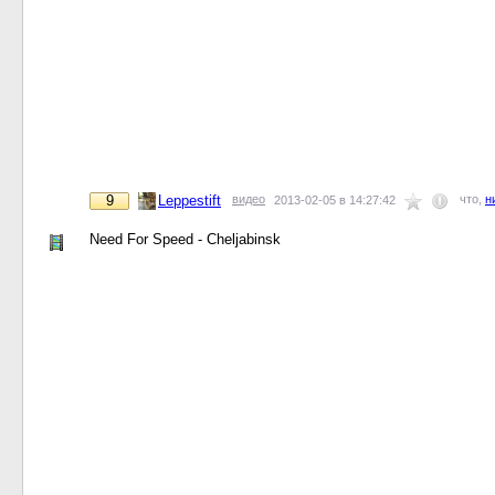
9
Leppestift
видео
что,
н
2013-02-05 в 14:27:42
Need For Speed - Cheljabinsk