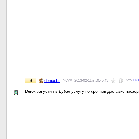
9
denibobr
видео
что,
ни 
2013-02-11 в 10:45:43
Durex запустил в Дубае услугу по срочной доставке презер