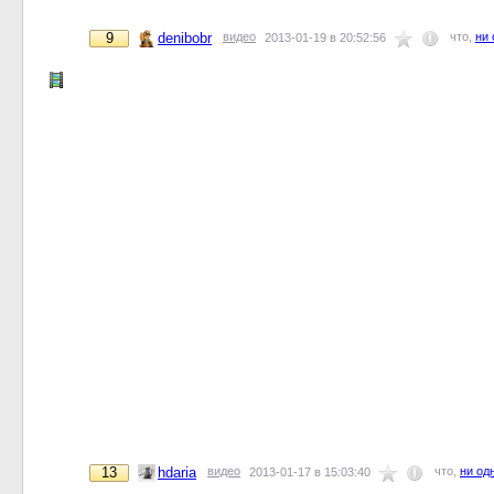
9
denibobr
видео
что,
ни 
2013-01-19 в 20:52:56
13
hdaria
видео
что,
ни од
2013-01-17 в 15:03:40