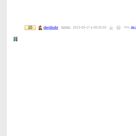
10
denibobr
видео
что,
ни 
2013-03-17 в 09:25:03