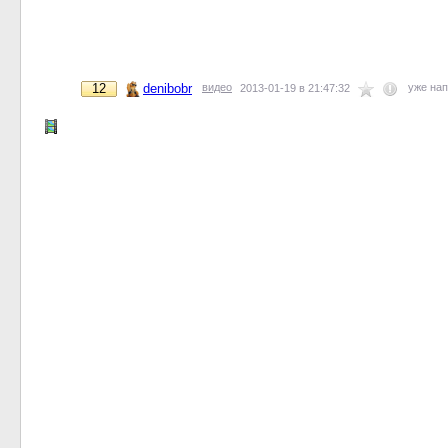
12
denibobr
видео
уже на
2013-01-19 в 21:47:32