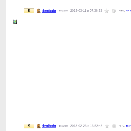
9
denibobr
видео
что,
ни 
2013-03-11 в 07:36:33
9
denibobr
видео
что,
ни 
2013-02-23 в 13:52:48