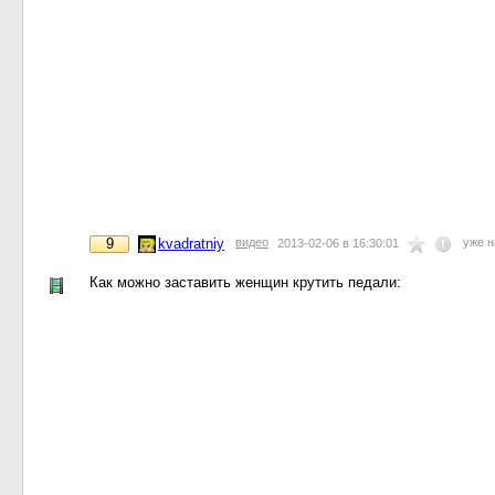
9
kvadratniy
видео
уже 
2013-02-06 в 16:30:01
Как можно заставить женщин крутить педали: