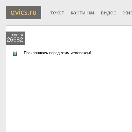
текст
картинки
видео
жи
Пост №
26682
Преклоняюсь перед этим человеком!