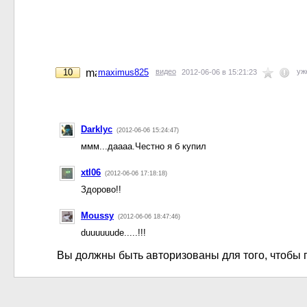
10
maximus825
видео
уж
2012-06-06 в 15:21:23
Darklyc
(2012-06-06 15:24:47)
ммм...даааа.Честно я б купил
xtl06
(2012-06-06 17:18:18)
Здорово!!
Moussy
(2012-06-06 18:47:46)
duuuuuude.....!!!
Вы должны быть авторизованы для того, чтобы 