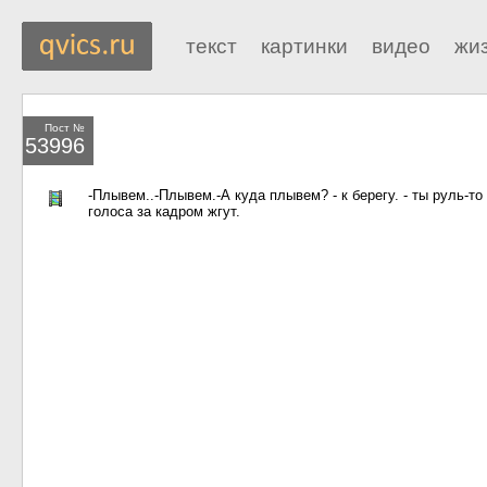
текст
картинки
видео
жи
Пост №
53996
-Плывем..-Плывем.-А куда плывем? - к берегу. - ты руль-то 
голоса за кадром жгут.