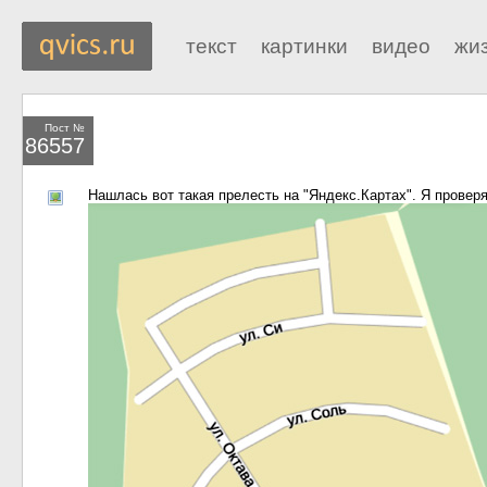
текст
картинки
видео
жи
Пост №
86557
Нашлась вот такая прелесть на "Яндекс.Картах". Я провер