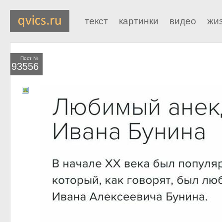
текст
картинки
видео
жи
Пост №
93556