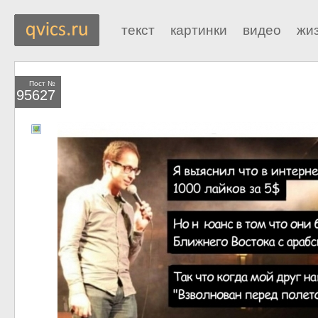
текст
картинки
видео
жи
Пост №
95627