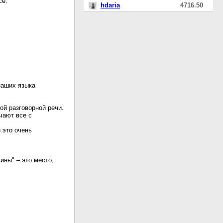
се.
hdaria
4716.50
наших языка
ой разговорной речи.
чают все с
 это очень
ины" – это место,