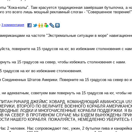
ты "Кока-колы". Там красуется традиционная замёрзшая бутылочка, а н
ого это всего лишь мощный рекламный слоган - "Совершенное творение!"
и
3 комментария
мериканцами на частоте "Экстремальные ситуации в море" навигационно
луйста, поверните на 15 градусов на юг, во избежание столкновения с на
рнуть на 15 градусов на север, чтобы избежать столкновения с нами.
5 градусов на юг во избежание столкновения.
ля Соединенных Штатов Америки. Поверните на 15 градусов на север во 
и адекватным, советуем вам повернуть на 15 градусов на юг, чтобы не 
ИТ КАПИТАН РИЧАРД ДЖЕЙМС ХОВАРД, КОМАНДУЮЩИЙ АВИАНОСЦА USS
ЕРИКИ, ВТОРОГО ПО ВЕЛИЧИТЕ ВОЕННОГО КОРАБЛЯ АМЕРИКАНСК
ОДВОДНЫЕ ЛОДКИ И МНОГОЧИСЛЕННЫЕ КОРАБЛИ ПОДДЕРЖКИ. Я ВА
СОВ НА СЕВЕР. В ПРОТИВНОМ СЛУЧАЕ МЫ БУДЕМ ВЫНУЖДЕНЫ ПРИ
И НАШЕГО КОРАБЛЯ. ПОЖАЛУЙСТА, НЕМЕДЛЕННО УБЕРИТЕСЬ С 
ас 2 человек. Нас сопровождают пес, ужин, 2 бутылки пива и канарейка