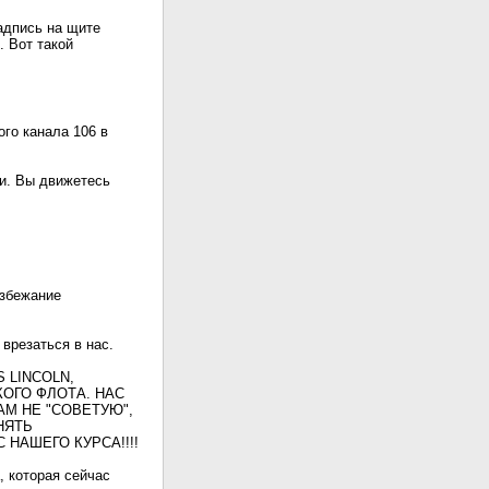
адпись на щите
. Вот такой
го канала 106 в
ми. Вы движетесь
избежание
врезаться в нас.
 LINCOLN,
ОГО ФЛОТА. НАС
М НЕ "СОВЕТУЮ",
НЯТЬ
НАШЕГО КУРСА!!!!
, которая сейчас