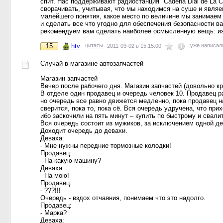
спит. Нас поддерживают радиостанция "Cadena Dial de La 
сворачивать, учитывая, что мы находимся на суше и явля
малейшего понятия, какое место по величине мы занимаем 
и сделать все что угодно для обеспечения безопасности ва
рекомендуем вам сделать наиболее осмысленную вещь: изм
15
htv
цитаты
уже написа
2011-03-02 в 15:15:00
Случай в магазине автозапчастей
Магазин запчастей
Вечер после рабочего дня. Магазин запчастей (довольно кр
В отделе один продавец и очередь человек 10. Продавец р
но очередь все равно движется медленно, пока продавец на
сверится, пока то, пока сё. Вся очередь удручена, что при
ибо заскочили на пять минут – купить по быстрому и свали
Вся очередь состоит из мужиков, за исключением одной де
Доходит очередь до девахи.
Деваха:
- Мне нужны передние тормозные колодки!
Продавец:
- На какую машину?
Деваха:
- На мою!
Продавец:
- ???!!!
Очередь - вздох отчаяния, понимаем что это надолго.
Продавец:
- Марка?
Деваха: