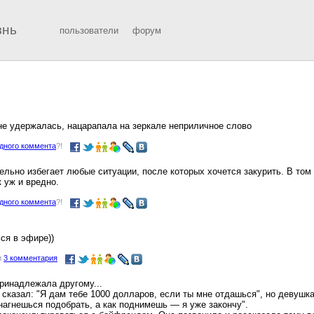
знь
пользователи
форум
е удержалась, нацарапала на зеркале неприличное слово
одного коммента
?!
ельно избегает любые ситуации, после которых хочется закурить. В том 
к уж и вредно.
одного коммента
?!
ся в эфире))
и
3 комментария
ринадлежала другому...
и сказал: "Я дам тебе 1000 долларов, если ты мне отдашься", но девушк
 нагнешься подобрать, а как поднимешь — я уже закончу".