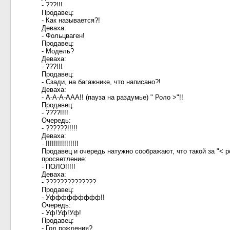
- ???!!!
Продавец:
- Как называется?!
Деваха:
- Фольцваген!
Продавец:
- Модель?
Деваха:
- ???!!!
Продавец:
- Сзади, на багажнике, что написано?!
Деваха:
- А-А-А-ААА!! (пауза на раздумье) " Роло >"!!
Продавец:
- ????!!!!
Очередь:
- ??????!!!!!
Деваха:
- !!!!!!!!!!!!!!!!
Продавец и очередь натужно соображают, что такой за "< рол
просветление:
- ПОЛО!!!!!
Деваха:
- ??????????????
Продавец:
- Уффффффффф!!
Очередь:
- Уф!Уф!Уф!
Продавец:
- Год рождения?