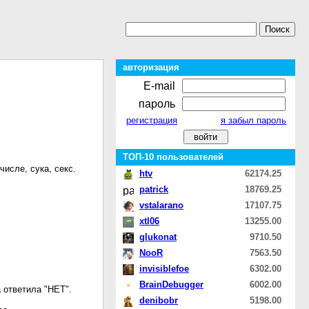
авторизация
E-mail
пароль
регистрация
я забыл пароль
ТОП-10 пользователей
числе, сука, секс.
htv
62174.25
patrick
18769.25
vstalarano
17107.75
xtl06
13255.00
glukonat
9710.50
NooR
7563.50
invisiblefoe
6302.00
BrainDebugger
6002.00
а ответила "НЕТ".
denibobr
5198.00