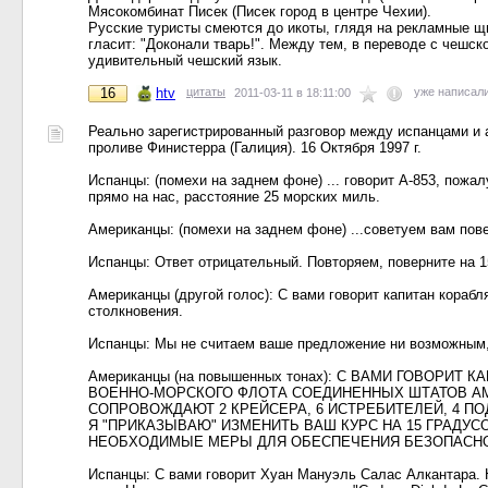
Мясокомбинат Писек (Писек город в центре Чехии).
Русские туристы смеются до икоты, глядя на рекламные щи
гласит: "Доконали тварь!". Между тем, в переводе с чешск
удивительный чешский язык.
16
htv
цитаты
уже написал
2011-03-11 в 18:11:00
Реально зарегистрированный разговор между испанцами и а
проливе Финистерра (Галиция). 16 Октября 1997 г.
Испанцы: (помехи на заднем фоне) ... говорит А-853, пожа
прямо на нас, расстояние 25 морских миль.
Американцы: (помехи на заднем фоне) ...советуем вам пове
Испанцы: Ответ отрицательный. Повторяем, поверните на 1
Американцы (другой голос): С вами говорит капитан кораб
столкновения.
Испанцы: Мы не считаем ваше предложение ни возможным, н
Американцы (на повышенных тонах): С ВАМИ ГОВОР
ВОЕННО-МОРСКОГО ФЛОТА СОЕДИНЕННЫХ ШТАТОВ АМ
СОПРОВОЖДАЮТ 2 КРЕЙСЕРА, 6 ИСТРЕБИТЕЛЕЙ, 4 П
Я "ПРИКАЗЫВАЮ" ИЗМЕНИТЬ ВАШ КУРС НА 15 ГРАДУ
НЕОБХОДИМЫЕ МЕРЫ ДЛЯ ОБЕСПЕЧЕНИЯ БЕЗОПАСНОСТ
Испанцы: С вами говорит Хуан Мануэль Салас Алкантара. Н