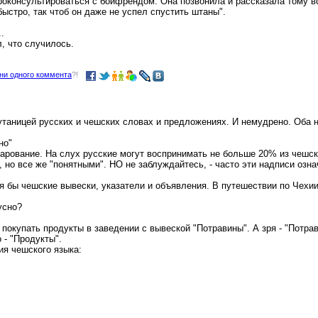
роконсультироваться с бойфрендом. Она позвонила и рассказала тому в
ыстро, так чтоб он даже не успел спустить штаны".
.
, что случилось.
ни одного коммента
?!
утаницей русских и чешских словах и предложениях. И немудрено. Оба 
но"
чарование. На слух русские могут воспринимать не больше 20% из чешск
 но все же "понятными". НО не заблуждайтесь, - часто эти надписи озна
тя бы чешские вывески, указатели и объявления. В путешествии по Чехии
усно?
 покупать продукты в заведении с вывеской "Потравины". А зря - "Потрав
 - "Продукты".
ия чешского языка: