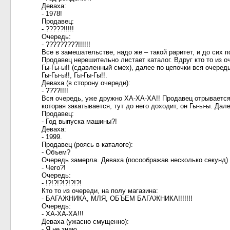
Деваха:
- 1978!
Продавец:
- ?????!!!!!
Очередь:
- ?????????!!!!!!
Все в замешательстве, надо же – такой раритет, и до сих п
Продавец нерешительно листает каталог. Вдруг кто то из о
Гы-Гы-ы!! (сдавленный смех), далее по цепочки вся очередь
Гы-Гы-ы!!, Гы-Гы-Гы!!.
Деваха (в сторону очереди):
- ????!!!!
Вся очередь, уже дружно ХА-ХА-ХА!! Продавец отрывается 
которая закатывается, тут до него доходит, он Гы-ы-ы. Дале
Продавец:
- Год выпуска машины?!
Деваха:
- 1999.
Продавец (роясь в каталоге):
- Объем?
Очередь замерла. Деваха (посоображав несколько секунд)
- Чего?!
Очередь:
- !?!?!?!?!?!?!
Кто то из очереди, на полу магазина:
- БАГАЖНИКА, МЛЯ, ОБЪЕМ БАГАЖНИКА!!!!!!!
Очередь:
- ХА-ХА-ХА!!!
Деваха (ужасно смущенно):
- Я не знаю...